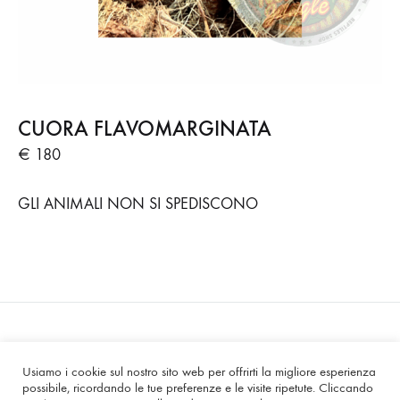
CUORA FLAVOMARGINATA
€ 180
GLI ANIMALI NON SI SPEDISCONO
Usiamo i cookie sul nostro sito web per offrirti la migliore esperienza
©2025 Rettiljungle All rights reserved
possibile, ricordando le tue preferenze e le visite ripetute. Cliccando
Rettil Jungle di Cinzia Marchi | Via Copernico, 47 20125 Milano