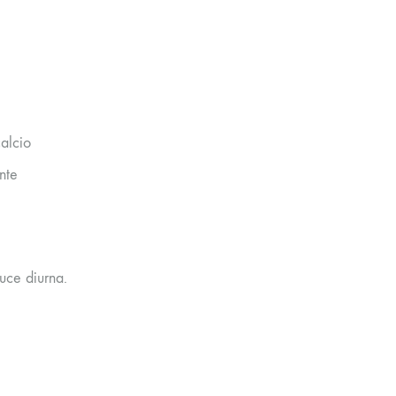
calcio
nte
uce diurna.