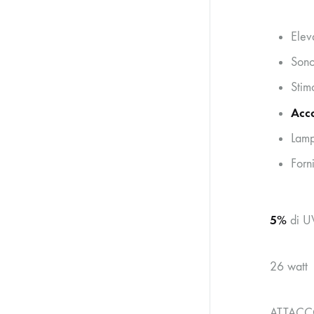
Elev
Sono
Stim
Acc
Lamp
Forn
5%
di UV
26 watt
ATTACC