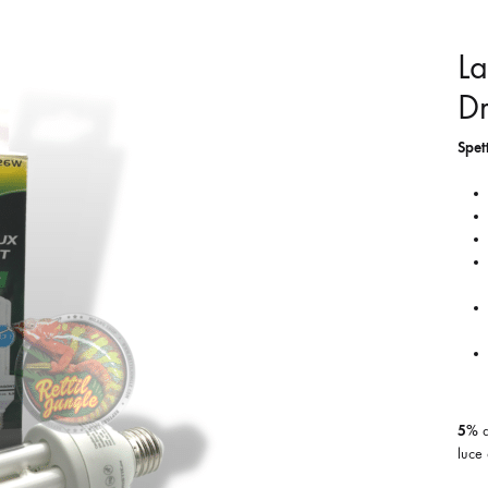
L
D
Spett
5%
d
luce 