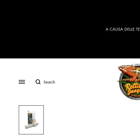
A CAUSA DELLE TE
Search
Menu
Rettil
Jungle