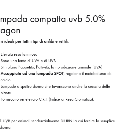
ampada compatta uvb 5.0%
ragon
ri ideali per tutti i tipi di anfibi e rettili.
Elevata resa luminosa
Sono una fonte di UVA e di UVB
Stimolano l’appetito, l’attività, la riproduzione animale (UVA)
Accoppiate ad una lampada SPOT
, regolano il metabolismo del
calcio
Lampade a spettro diurno che favoriscono anche la crescita delle
piante
Forniscono un elevato C.R.I. (Indice di Resa Cromatica).
i UVB per animali tendenzialmente DIURNI a cui fornire la semplice
diurna.