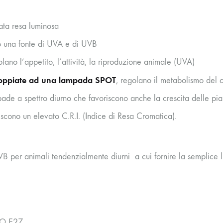
ata resa luminosa
 una fonte di UVA e di UVB
olano l’appetito, l’attività, la riproduzione animale (UVA)
oppiate ad una lampada SPOT
, regolano il metabolismo del 
ade a spettro diurno che favoriscono anche la crescita delle pia
iscono un elevato C.R.I. (Indice di Resa Cromatica).
B per animali tendenzialmente diurni a cui fornire la semplice l
O E27