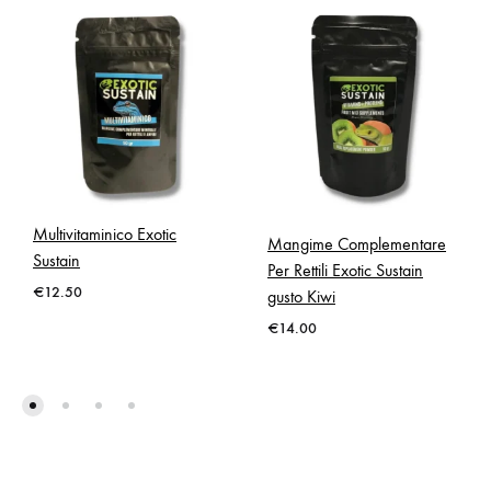
Multivitaminico Exotic
Mangime Complementare
Sustain
Per Rettili Exotic Sustain
€
12.50
gusto Kiwi
€
14.00